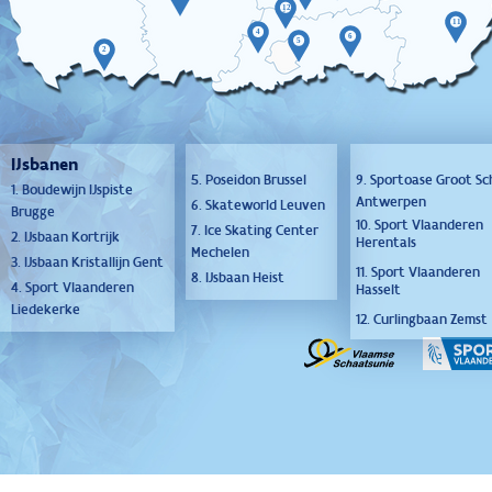
IJsbanen
5. Poseidon Brussel
9. Sportoase Groot Sc
1. Boudewijn IJspiste
Antwerpen
6. Skateworld Leuven
Brugge
10. Sport Vlaanderen
7. Ice Skating Center
2. IJsbaan Kortrijk
Herentals
Mechelen
3. IJsbaan Kristallijn ​​​​​​​Gent
11. Sport Vlaanderen
8. IJsbaan Heist
4. Sport Vlaanderen
Hasselt
Liedekerke
12. Curlingbaan Zemst